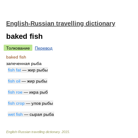
English-Russian travelling dictionary
baked fish
Толкование
Перевод
baked fish
запеченная рыба
fish fat
— жир рыбы
fish oil
— жир рыбы
fish roe
— икра рыб
fish crop
— улов рыбы
wet fish
— сырая рыба
English-Russian travelling dictionary
.
2015
.