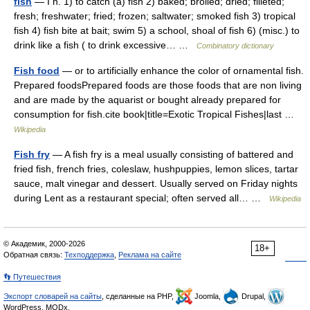
fish
— I n. 1) to catch (a) fish 2) baked; broiled; dried; filleted;
fresh; freshwater; fried; frozen; saltwater; smoked fish 3) tropical
fish 4) fish bite at bait; swim 5) a school, shoal of fish 6) (misc.) to
drink like a fish ( to drink excessive… …
Combinatory dictionary
Fish food
— or to artificially enhance the color of ornamental fish.
Prepared foodsPrepared foods are those foods that are non living
and are made by the aquarist or bought already prepared for
consumption for fish.cite book|title=Exotic Tropical Fishes|last …
Wikipedia
Fish fry
— A fish fry is a meal usually consisting of battered and
fried fish, french fries, coleslaw, hushpuppies, lemon slices, tartar
sauce, malt vinegar and dessert. Usually served on Friday nights
during Lent as a restaurant special; often served all… …
Wikipedia
© Академик, 2000-2026
18+
Обратная связь:
Техподдержка
,
Реклама на сайте
👣 Путешествия
Экспорт словарей на сайты
, сделанные на PHP,
Joomla,
Drupal,
WordPress, MODx.