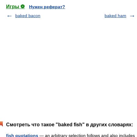
Игры ⚽
Нужен реферат?
baked bacon
baked ham
Смотреть что такое "baked fish" в других словарях:
fish quotations
— an arbitrary selection follows and also includes